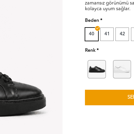
zamansız görünümü sa
kolayca uyum sağlar.
Beden
40
41
42
Renk
SE