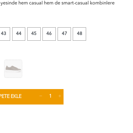
yesinde hem casual hem de smart-casual kombinlere
43
44
45
46
47
48
PETE EKLE