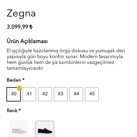
Zegna
3.099,99 ₺
Ürün Açıklaması
El işçiliğiyle hazırlanmış örgü dokusu ve yumuşak deri
yapısıyla gün boyu konfor sunar. Modern tasarımıyla
hem günlük hem de şık kombinlerin vazgeçilmez
tamamlayıcısıdır.
Beden
40
41
42
43
44
45
Renk